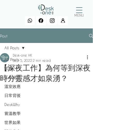
MENU
Post
All Posts
Desk-one HK
All Posts
Sep 5, 2022
2 min read
【深夜工作】為何等到深夜
常習
時分靈感才如泉湧？
工作坊言
溫室效應
日常背後
DeskWhy
嘗溫教學
世界如果