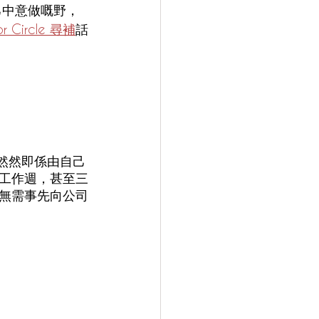
自己中意做嘅野，
or Circle 尋補
話
自然然即係由自己
工作週，甚至三
無需事先向公司