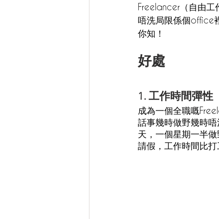
Freelancer（
唔洗局限係個offic
你知！
好處
1. 工作時間彈性
成為一個全職嘅Fre
話事幾時做野幾時唔
天，一個星期一半做
請假，工作時間比打