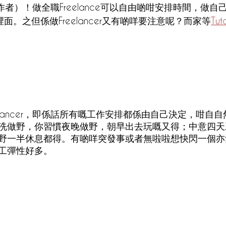
自由工作者）！做全職Freelance可以自由啲咁安排時間，做
e裡面。之但係做Freelancer又有啲咩要注意呢？而家等
Tut
elancer，即係話所有嘅工作安排都係由自己決定，咁自
洗做野，你習慣夜晚做野，朝早出去玩嘅又得；中意四天
野一半休息都得。有啲咩突發事或者無啦啦想快閃一個亦
工彈性好多。