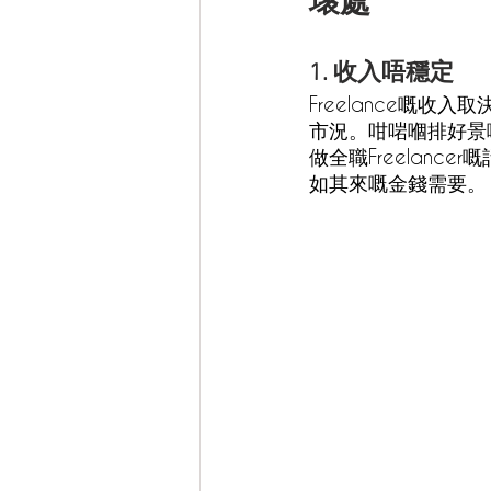
壞處
1. 收入唔穩定
Freelance嘅
市況。咁啱嗰排好景
做全職Freelan
如其來嘅金錢需要。