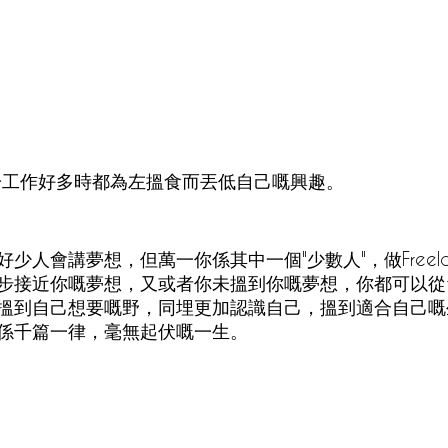
港人忙於工作好多時都為左搵食而丟低自己嘅興趣。 
少人會講夢想，但萬一你係其中一個"少數人"，做Freela
接近你嘅夢想，又或者你未搵到你嘅夢想，你都可以從free
搵到自己想要嘅野，同埋更加認識自己，搵到適合自己嘅
係千篇一律，毫無起伏嘅一生。