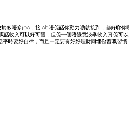
收入取決於多唔多job，接job唔係話你勤力啲就接到，都好睇
嘅話收入可以好可觀，但係一個唔覺意淡季收入真係可以
cer嘅話平時要好自律，而且一定要有好好理財同埋儲蓄嘅習