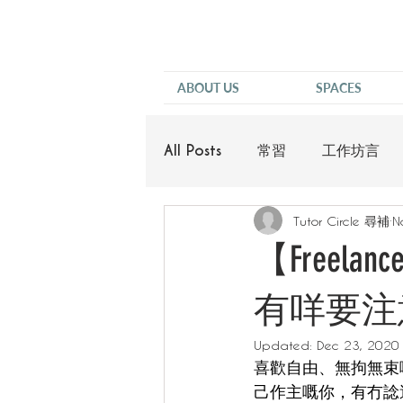
ABOUT US
SPACES
All Posts
常習
工作坊言
Tutor Circle 尋補
N
他說
【Freela
有咩要注
Updated:
Dec 23, 2020
喜歡自由、無拘無束
己作主嘅你，有冇諗過