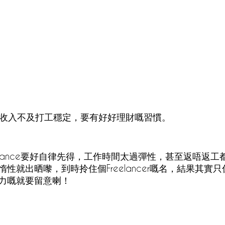
elancer收入不及打工穩定，要有好好理財嘅習慣。 
elance要好自律先得，工作時間太過彈性，甚至返唔返
性就出晒嚟，到時拎住個Freelancer嘅名，結果其實
力嘅就要留意喇！