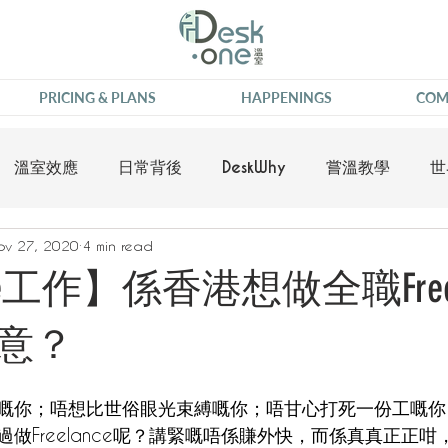
PRICING & PLANS
HAPPENINGS
COM
溫室效應
日常背後
DeskWhy
嘗溫教學
世
ov 27, 2020
4 min read
nce工作】係香港想做全職Freela
意？
嘅你；唔想比世俗眼光束縛嘅你；唔甘心打死一份工嘅你
做Freelance呢？講緊嘅唔係賺外快，而係真真正正