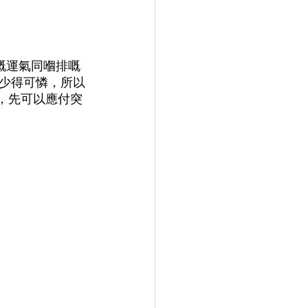
你嘅運氣同嗰排嘅
少得可憐，所以
慣，先可以應付突