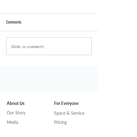
Comments
日常背後 - 放飯時間
日常背後 - 年末
Write a comment...
About Us
For Everyone
Our Story
Space & Service
Media
Pricing
DeskSmart
Find us