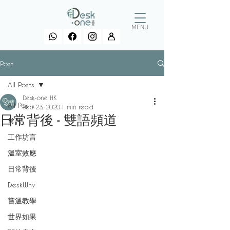
MENU
Post
All Posts
Desk-one HK
All Posts
Sep 23, 2020
1 min read
日常背後 - 雙語頻道
常習
工作坊言
溫室效應
日常背後
DeskWhy
嘗溫教學
世界如果