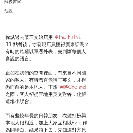
閱後書室
他說
你試過去某三文治店用 
#ThisThisThis
👉🏻 點餐後，才發現店員懂得廣東話嗎？
有時的確難以單憑外表，去判斷每個人
會說的語言。
正如在我們的空間裡面，有來自不同國
家的客人。有時憑直覺講了英文，才得
悉面前的是本地人。正想 
#轉Channel
之際，客人卻從容地用英文對答，化解
這場小誤會。
而有些較年長的日韓朋友，衣裝打扮與
本地人很相近，加上大家互相以Hello作
為開場白。結果談下去，先知道對方原