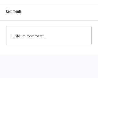
Comments
細聽他說：Ceci | 手作人
細聽他說：Alpha 
Write a comment...
About Us
For Everyone
Our Story
Space & Service
Media
Pricing
DeskSmart
Find us
Rewards
Blog