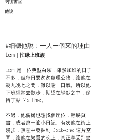
閱後書室
他說
#細聽他說
：一人一個來的理由
Lam｜忙碌上班族
Lam 是一位典型白領，雖然加班的日子
不多，但每日要匆匆處理公務，讓他在
朝九晚七之間，難以喘一口氣。所以他
下班經常去散步，期望在靜默之中，保
留丁點 Me Time。
不過，他偶爾也想找個座位，翻幾頁
書，或者寫一遍小日記。有次他在街上
漫步，無意中發掘到 Desk-one 這片空
間，讓他在繁囂的晚上，真正享受到盡