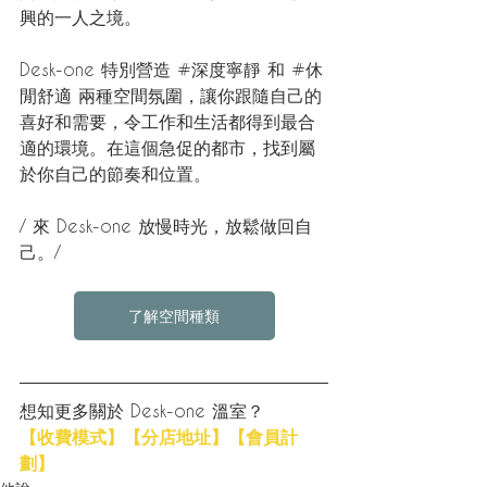
興的一人之境。
Desk-one 特別營造
#深度寧靜
 和 
#休
閒舒適
兩種空間氛圍，讓你跟隨自己的
喜好和需要，令工作和生活都得到最合
適的環境。在這個急促的都市，找到屬
於你自己的節奏和位置。
/ 來 Desk-one 放慢時光，放鬆做回自
己。/
了解空間種類
想知更多關於 Desk-one 溫室？
【收費模式】
【分店地址】
【會員計
劃】