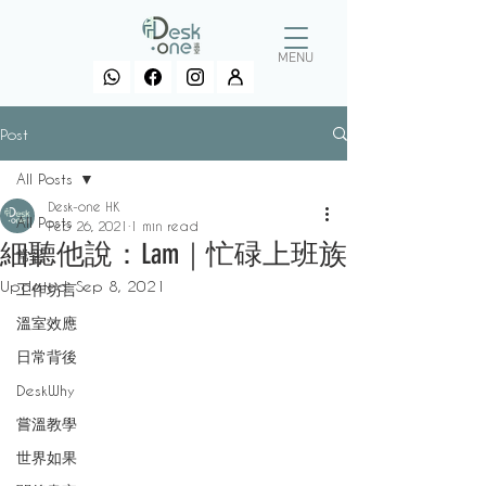
MENU
Post
All Posts
Desk-one HK
All Posts
Feb 26, 2021
1 min read
細聽他說：Lam｜忙碌上班族
常習
Updated:
Sep 8, 2021
工作坊言
溫室效應
日常背後
DeskWhy
嘗溫教學
世界如果