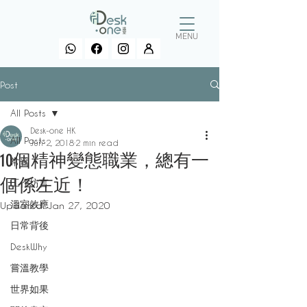
MENU
Post
All Posts
Desk-one HK
All Posts
Jun 2, 2018
2 min read
10個精神變態職業，總有一
常習
個係左近！
工作坊言
溫室效應
Updated:
Jan 27, 2020
日常背後
DeskWhy
嘗溫教學
世界如果