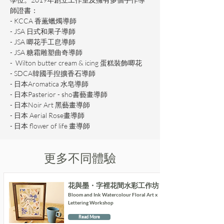
師證書：
- KCCA 香薫蠟燭導師
- JSA 日式和果子導師
- JSA 唧花手工皀導師
- JSA 糖霜雕塑曲奇導師
-  Wilton butter cream & icing 蛋糕裝飾唧花
- SDCA韓國手揑擴香石導師
- 日本Aromatica 水皂導師
- 日本Pasterior - sho書藝畫導師
- 日本Noir Art 黑藝畫導師
- 日本 Aerial Rose畫導師
- 日本 flower of life 畫導師
更多不同體驗
花與墨・字裡花間水彩工作坊
Bloom and Ink Watercolour Floral Art x
Lettering Workshop
Read More