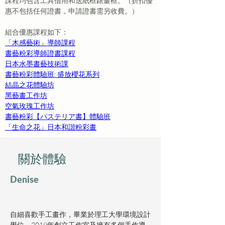
課程均包含工具借用和送紙框錶畫框。（折扣優
惠不包括任何證書，申請證書需另收費。）
組合優惠課程如下：
「木感藝術」導師課程
書藝粉彩導師證書課程
日本水墨書藝技術課
書藝粉彩體驗班: 盛放櫻花系列
結晶之花體驗坊
黑藝畫工作坊
空氣玫瑰工作坊
書藝粉彩【パステリア書】體驗班
「生命之花」日本和諧粉彩畫
​關於體驗
Denise
自細喜歡手工畫作，畢業於理工大學環境設計
學位。2019年創立工作室及擁有多個手作導