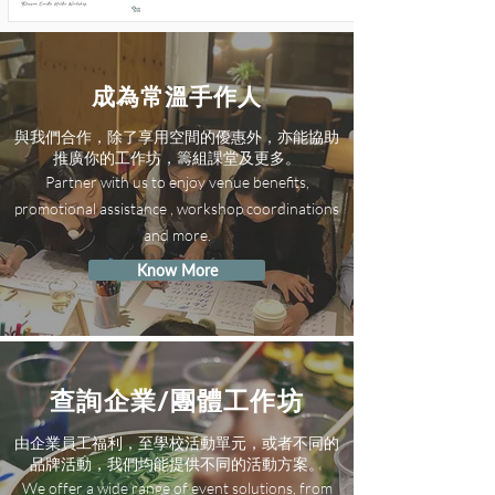
成為常溫手作人
與我們合作，除了享用空間的優惠外，亦能協助
推廣你的工作坊，籌組課堂及更多。
Partner with us to enjoy venue benefits,
promotional assistance , workshop coordinations
and more.
Know More
查詢企業/團體工作坊
由企業員工福利，至學校活動單元，或者不同的
品牌活動，我們均能提供不同的活動方案。
We offer a wide range of event solutions, from