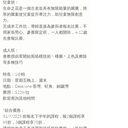
兒童班：
生命之花是一個古老並具有無限能量的圖騰，簡
單的圖案使兒童提升專注力，助兒童無限創意
力。
完成本工作坊，導師直接為參與者報名比賽，不
用家長勞心。參賽限定班，一人都開班，4-12歲
先會報比賽。
成人班：
會教授由零開始剪紙模技術丶構圖丶上色及擦除
等多種技巧
時長：1小時
日期：星期五晚上、週末
地點：Desk-one 荃灣、旺角、銅鑼灣
費用：
$228/位
歡迎查詢其他時間
*組合優惠：
31/7/2025 前報名下半年的課程，報2個課程享
85折，3個課程享75折，