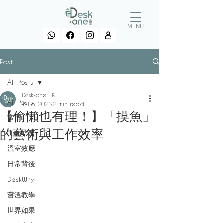
MENU
Post
All Posts
Desk-one HK
All Posts
Jul 8, 2025
2 min read
【偷懶也有理！】「摸魚」
常習
的藝術與工作效率
工作坊言
溫室效應
日常背後
DeskWhy
嘗溫教學
世界如果