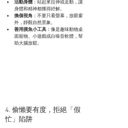
活動身體
：站起來拉伸或走動，讓
身體和精神都獲得紓解。
換個視角
：不要只看螢幕，放眼窗
外，靜觀自然景象。
善用摸魚小工具
：像是趣味動物桌
面寵物、小遊戲或白噪音軟體，幫
助大腦放鬆。
4. 偷懶要有度，拒絕「假
忙」陷阱