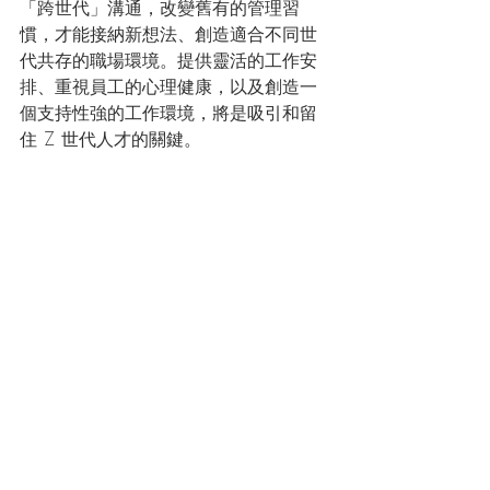
「跨世代」溝通，改變舊有的管理習
慣，才能接納新想法、創造適合不同世
代共存的職場環境。提供靈活的工作安
排、重視員工的心理健康，以及創造一
個支持性強的工作環境，將是吸引和留
住 Z 世代人才的關鍵。
共享空間靈活彈性的工作特色與Z世代的
想法和工作方式不謀而合，不論你是想
擺脫傳統辦公室的沉悶，抑或下班後找
個位置發展副業，Desk-one 都能貼合你