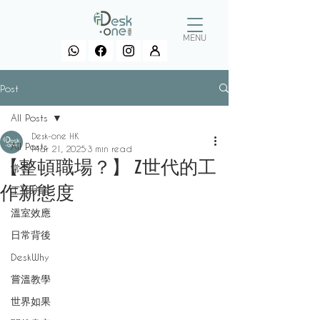
MENU
Post
All Posts
Desk-one HK
All Posts
Mar 21, 2025
3 min read
【整頓職場？】 Z世代的工
常習
作新態度
工作坊言
溫室效應
日常背後
DeskWhy
嘗溫教學
世界如果