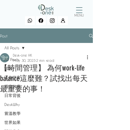
MENU
Post
All Posts
Desk-one HK
All Posts
May 30, 2023
2 min read
【時間管理】 為何work-life
常習
balance這麼難？試找出每天
工作坊言
溫室效應
最重要的事！
日常背後
DeskWhy
嘗溫教學
世界如果