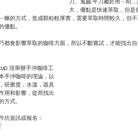
刀、鬼齒;平刀屬於用－削
大，優點是快速萃取，但是
－輾的方式，造成顆粒較厚實，需要萃取時間較久，但不
的優點。
巧都會影響萃取的咖啡方面，所以不斷嘗試，才能找出自
cup 
現舉辦手沖咖啡工
本手沖咖啡的理論，以
，研磨度，水溫，器具
作用和影響，從而找出
的方式。
作坊資訊或報名：
Z