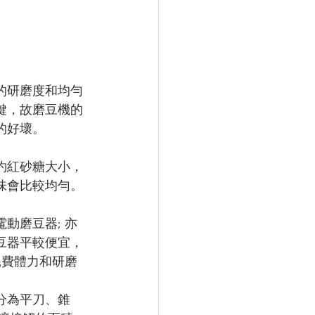
的研磨度和均勻
鍵，故磨豆機的
的好壞。
約紅砂糖大小，
味會比較均勻。
動磨豆器; 亦
豆器平較便宜，
耗費體力和研磨
分為平刀、錐