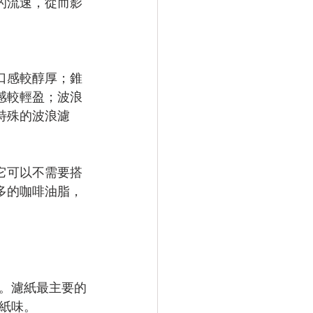
的流速，從而影
口感較醇厚；錐
感較輕盈；波浪
特殊的波浪濾
。
它可以不需要搭
多的咖啡油脂，
。濾紙最主要的
紙味。