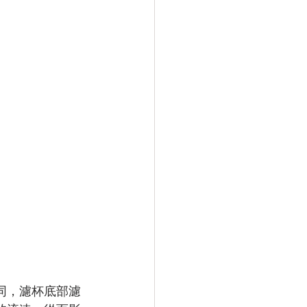
同，濾杯底部濾