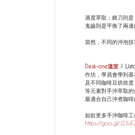
過度萃取；錐刀則是
鬼齒則是平衡了兩邊
當然，不同的沖泡技
Desk-one溫室
 X 
List
作坊，學員會學到基
及不同咖啡豆烘焙度
等元素對手沖萃取的
最適合自己沖煮咖啡
如欲更多手沖咖啡工
https://goo.gl/J23uF