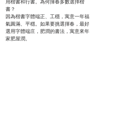
用楷書和行書。為何揮春多數選擇楷
書？
因為楷書字體端正、工穩，寓意一年福
氣圓滿、平穩。如果要挑選揮春，最好
選用字體端庄，肥潤的書法，寓意來年
家肥屋潤。