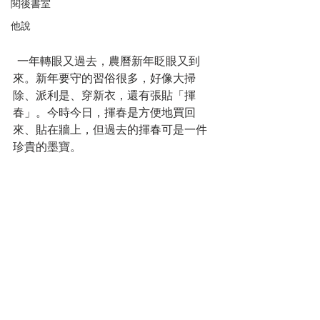
閱後書室
他說
 一年轉眼又過去，農曆新年眨眼又到
來。新年要守的習俗很多，好像大掃
除、派利是、穿新衣，還有張貼「揮
春」。今時今日，揮春是方便地買回
來、貼在牆上，但過去的揮春可是一件
珍貴的墨寶。