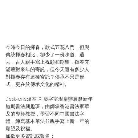
今時今日的揮春，款式五花八門，但與
傳統揮春相比，卻少了一份味道。過
去，古人親手寫上祝願和期望，揮春充
滿著對來年的寄託，但今天還有多少人
對揮春存有這種寄託？傳承不只是形
式，更在於傳承文化的精神。
Desk-one溫室 X 築字室現舉辦農曆新年
短期書法興趣班，由師承香港書法家華
戈的導師教授，學習不同中國書法字
體，練寫基本筆法並親手寫上新一年的
願望及祝福。
如欲更多資訊或報名：