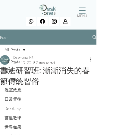
MENU
Post
All Posts
Desk-one HK
All Posts
Jan 19, 2018
2 min read
書法研習班: 漸漸消失的春
常習
節傳統習俗
工作坊言
溫室效應
日常背後
DeskWhy
嘗溫教學
世界如果