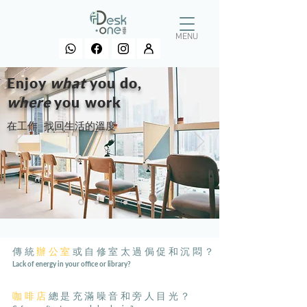
MENU
Enjoy
what
you do,
where
you work
在工作 找回生活的溫度
傳統
辦公室
或自修室太過侷促和沉悶？​
Lack of energy in your office or library?
咖啡店
總是充滿噪音和旁人目光？